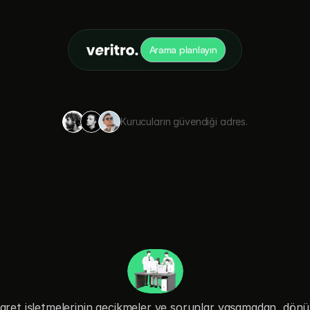
Arama planlayın
Kurucuların güvendiği adres.
ı
ğ
ı
n
ı
z
p
a
z
a
r
l
a
y
ö
n
e
t
i
c
i
s
i
caret işletmelerinin gecikmeler ve sorunlar yaşamadan, dön