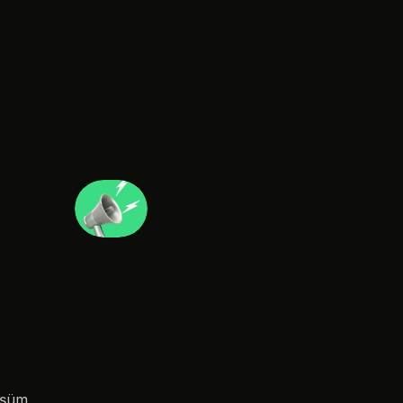
m
a
üşüm 